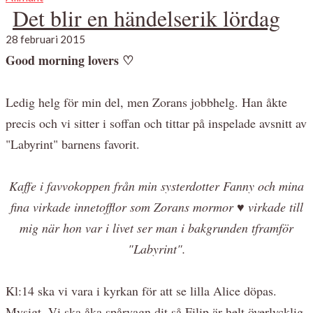
Det blir en händelserik lördag
28 februari 2015
Good morning lovers ♡
Ledig helg för min del, men Zorans jobbhelg. Han åkte
precis och vi sitter i soffan och tittar på inspelade avsnitt av
"Labyrint" barnens favorit.
Kaffe i favvokoppen från min systerdotter Fanny och mina
fina virkade innetofflor som Zorans mormor ♥ virkade till
mig när hon var i livet ser man i bakgrunden tframför
"Labyrint".
Kl:14 ska vi vara i kyrkan för att se lilla Alice döpas.
Mysigt. Vi ska åka spårvagn dit så Filip är helt överlycklig.