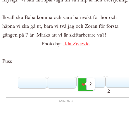
Ikväll ska Baba komma och vara barnvakt för hör och
häpna vi ska gå ut, bara vi två jag och Zoran för första
gången på 7 år. Märks att vi är skiftarbetare va?!
Photo by:
Ilda Zecevic
Puss
2
Gilla
2