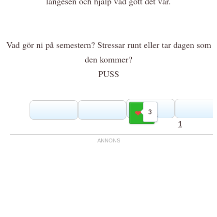
längesen och hjälp vad gott det var.
Vad gör ni på semestern? Stressar runt eller tar dagen som
den kommer?
PUSS
3
Gilla
1