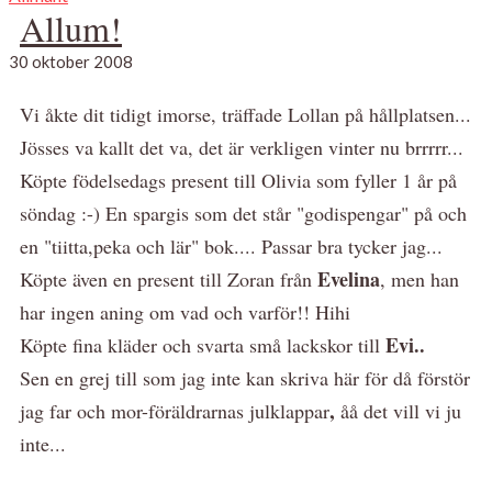
Allum!
30 oktober 2008
Vi åkte dit tidigt imorse, träffade Lollan på hållplatsen...
Jösses va kallt det va, det är verkligen vinter nu brrrrr...
Köpte födelsedags present till Olivia som fyller 1 år på
söndag :-) En spargis som det står "godispengar" på och
en "tiitta,peka och lär" bok.... Passar bra tycker jag...
Evelina
Köpte även en present till Zoran från
, men han
har ingen aning om vad och varför!! Hihi
Evi..
Köpte fina kläder och svarta små lackskor till
Sen en grej till som jag inte kan skriva här för då förstör
,
jag far och mor-föräldrarnas julklappar
åå det vill vi ju
inte...