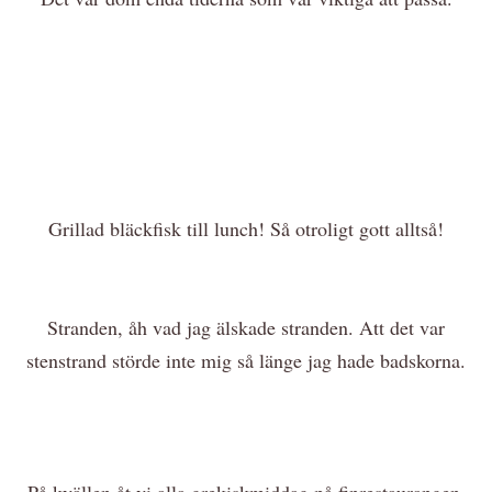
Grillad bläckfisk till lunch! Så otroligt gott alltså!
Stranden, åh vad jag älskade stranden. Att det var
stenstrand störde inte mig så länge jag hade badskorna.
På kvällen åt vi alla grekiskmiddag på finrestaurangen.