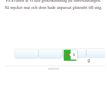
Så mycket mat och dom hade anpassat glutenfri till mig.
5
Gilla
0