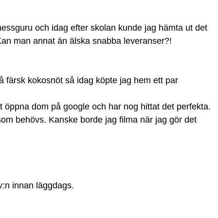
tnessguru och idag efter skolan kunde jag hämta ut det
Kan man annat än älska snabba leveranser?!
på färsk kokosnöt så idag köpte jag hem ett par
att öppna dom på google och har nog hittat det perfekta.
om behövs. Kanske borde jag filma när jag gör det
tv:n innan läggdags.