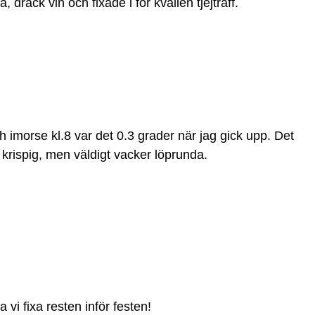
, drack vin och fixade i för kvällen tjejträff.
och imorse kl.8 var det 0.3 grader när jag gick upp. Det
 krispig, men väldigt vacker löprunda.
 vi fixa resten inför festen!