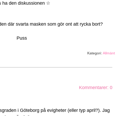
s ha den diskussionen ☆
t den där svarta masken som gör ont att rycka bort?
Puss
Kategori:
Allmänt
Kommentarer: 0
graden i Göteborg på evigheter (eller typ april?). Jag