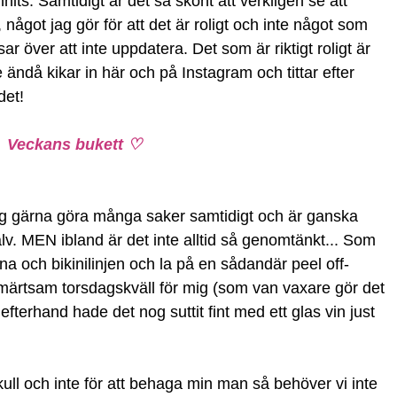
nits. Samtidigt är det så skönt att verkligen se att
ågot jag gör för att det är roligt och inte något som
 över att inte uppdatera. Det som är riktigt roligt är
 ändå kikar in här och på Instagram och tittar efter
det!
Veckans bukett ♡
 jag gärna göra många saker samtidigt och är ganska
älv. MEN ibland är det inte alltid så genomtänkt... Som
na och bikinilinjen och la på en sådandär peel off-
rtsam torsdagskväll för mig (som van vaxare gör det
efterhand hade det nog suttit fint med ett glas vin just
ull och inte för att behaga min man så behöver vi inte