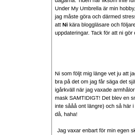
dagarna. Tiden har liksom inte fun
Under My Umbrella är min hobby, n
jag måste göra och därmed stressar
att
Ni
kära bloggläsare och följare
uppdateringar. Tack för att ni gör 
Ni som följt mig länge vet ju att
bra på det om jag får säga det sj
igårkväll när jag vaxade armhålor
mask SAMTIDIGT! Det blev en smä
inte sååå ont längre) och så här i 
då, haha!
Jag vaxar enbart för min egen sk