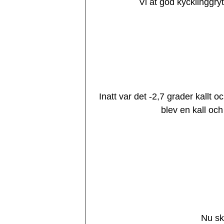
Vi åt god kycklinggryta
Inatt var det -2,7 grader kallt 
blev en kall och
Nu ska