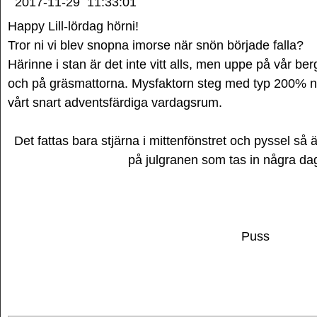
2017-11-29
11:33:01
Happy Lill-lördag hörni!
Tror ni vi blev snopna imorse när snön började falla?
Härinne i stan är det inte vitt alls, men uppe på vår be
och på gräsmattorna. Mysfaktorn steg med typ 200% när
vårt snart adventsfärdiga vardagsrum.
Det fattas bara stjärna i mittenfönstret och pyssel så 
på julgranen som tas in några dag
Puss