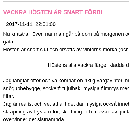
VACKRA HÖSTEN ÄR SNART FÖRBI
2017-11-11
22:31:00
Nu knastrar löven när man går på dom på morgonen oc
gata.
Hösten är snart slut och ersätts av vinterns mörka (oc
Höstens alla vackra färger klädde d
Jag längtar efter och välkomnar en riktig vargavinter,
snögubbebygge, sockerfritt julbak, mysiga filmmys me
filtar.
Jag är realist och vet att allt det där mysiga också inneb
skrapning av frysta rutor, skottning och massor av tjo
övervinner det sistnämnda.