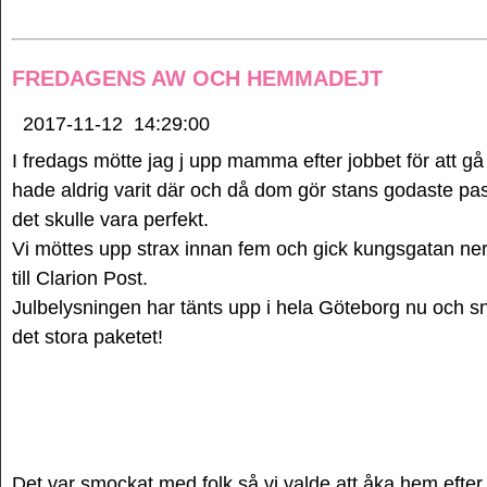
FREDAGENS AW OCH HEMMADEJT
2017-11-12
14:29:00
I fredags mötte jag j upp mamma efter jobbet för att 
hade aldrig varit där och då dom gör stans godaste pass
det skulle vara perfekt.
Vi möttes upp strax innan fem och gick kungsgatan ner
till Clarion Post.
Julbelysningen har tänts upp i hela Göteborg nu och sn
det stora paketet!
Det var smockat med folk så vi valde att åka hem efter