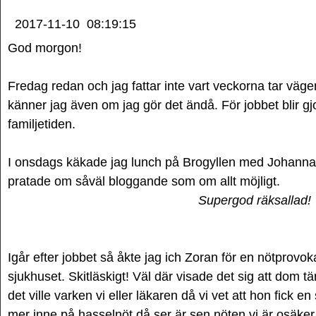
2017-11-10
08:19:15
God morgon!
Fredag redan och jag fattar inte vart veckorna tar väge
känner jag även om jag gör det ändå. För jobbet blir g
familjetiden.
I onsdags käkade jag lunch på Brogyllen med Johanna 
pratade om såväl bloggande som om allt möjligt.
Supergod räksallad!
Igår efter jobbet så åkte jag ich Zoran för en nötprovo
sjukhuset. Skitläskigt! Väl där visade det sig att dom 
det ville varken vi eller läkaren då vi vet att hon fick en s
mer inne på hasselnöt då ser är sen nöten vi är osäker