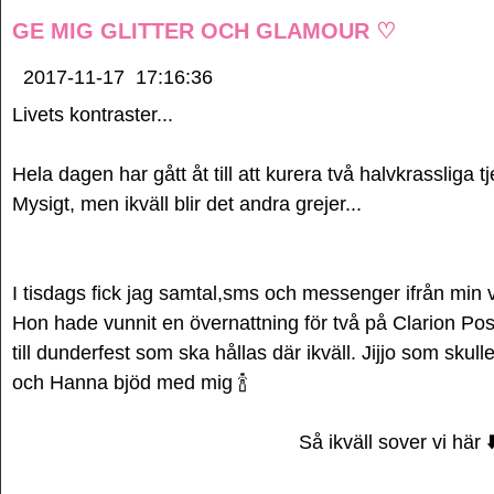
GE MIG GLITTER OCH GLAMOUR ♡
2017-11-17
17:16:36
Livets kontraster...
Hela dagen har gått åt till att kurera två halvkrassliga tj
Mysigt, men ikväll blir det andra grejer...
I tisdags fick jag samtal,sms och messenger ifrån mi
Hon hade vunnit en övernattning för två på Clarion Post H
till dunderfest som ska hållas där ikväll. Jijjo som skul
och Hanna bjöd med mig 🍾
Så ikväll sover vi här ⬇