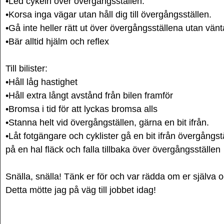
•Led cykeln över övergångsställen.
•Korsa inga vägar utan håll dig till övergångsställen.
•Gå inte heller rätt ut över övergångsställena utan vänta
•Bär alltid hjälm och reflex
Till bilister:
•Håll låg hastighet
•Håll extra långt avstånd från bilen framför
•Bromsa i tid för att lyckas bromsa alls
•Stanna helt vid övergångställen, gärna en bit ifrån.
•Låt fotgängare och cyklister gå en bit ifrån övergångs
på en hal fläck och falla tillbaka över övergångsställen
Snälla, snälla! Tänk er för och var rädda om er själva 
Detta mötte jag på väg till jobbet idag!