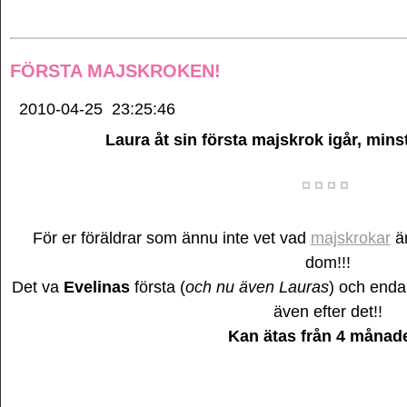
FÖRSTA MAJSKROKEN!
2010-04-25
23:25:46
Laura åt sin första majskrok igår, mins
För er föräldrar som ännu inte vet vad
majskrokar
är
dom!!!
Det va
Evelinas
första (
och nu även Lauras
) och enda
även efter det!!
Kan ätas från 4 månade