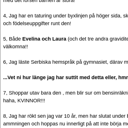
med det försen barnen är stora!
4, Jag har en taturing under byxlinjen på höger sida,
och födelseuppgifter runt den!
5, Både
Evelina och Laura
(och det tre andra gravidit
välkomna!!
6, Jag läste Serbiska hemspråk på gymnasiet, därav mk
...Vet ni hur länge jag har suttit med detta eller, h
7, Shoppar utav bara den , men blir sur om bensinräk
haha, KVINNOR!!!
8, Jag har rökt sen jag var 10 år, men har slutat under
ammningen och hoppas nu innerligt på att inte börja me