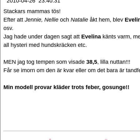
2010-04-26
23:40:31
Stackars mammas tös!
Efter att
Jennie, Nellie
och
Natalie
åkt hem, blev
Eveli
osv.
Jag hade under dagen sagt att
Evelina
känts varm, men
all hysteri med hundskräcken etc.
MEN jag tog tempen som visade
38,5
, lilla nuttan!!!
Får se imorn om den är kvar eller om det bara är tandfe
Min modell provar kläder trots feber, gosunge!!