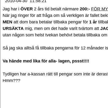
2010-04-30
11:58:21
Jag har i
ÖVER
2 års tid betalt närmare
200:-
FÖR M
När jag ringer för att fråga om så verkligen är fallet be
MEN
att dom bara betalar tillbaka pengar för
1 år
tillba
URSÄKTA
mig, men om det hade varit tvärtom att
JA
utan någon som helst tvekan behövt betala tillbaka om d
Så jag ska alltså få tillbaka pengarna för 12 månader is
Va hände med lika för alla- lagen, pssst!!!!
Tydligen har a-kassan rätt till pengar som inte är deras!
Hmm???