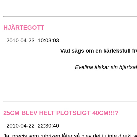
HJÄRTEGOTT
2010-04-23
10:03:03
Vad sägs om en kärleksfull f
Evelina älskar sin hjärtsa
25CM BLEV HELT PLÖTSLIGT 40CM!!!?
2010-04-22
22:30:40
Ja, precis som rubriken låter så blev det ju inte direkt 