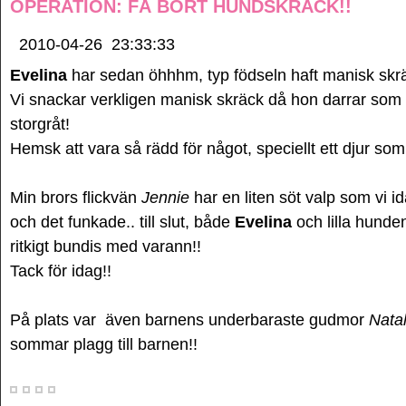
OPERATION: FÅ BORT HUNDSKRÄCK!!
2010-04-26
23:33:33
Evelina
har sedan öhhhm, typ födseln haft manisk skrä
Vi snackar verkligen manisk skräck då hon darrar som et
storgråt!
Hemsk att vara så rädd för något, speciellt ett djur som är
Min brors flickvän
Jennie
har en liten söt valp som vi 
och det funkade.. till slut, både
Evelina
och lilla hund
ritkigt bundis med varann!!
Tack för idag!!
På plats var även barnens underbaraste gudmor
Natal
sommar plagg till barnen!!