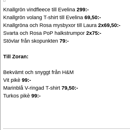
Knallgrön vindfleece till Evelina
299:-
Knallgrön volang T-shirt till Evelina
69,50:-
Knallgröna och Rosa mysbyxor till Laura
2x69,50:-
Svarta och Rosa PoP halkstrumpor
2x75:-
Stövlar från skopunkten
79:-
Till Zoran:
Bekvämt och snyggt från H&M
Vit pikè
99:-
Marinblå V-ringad T-shirt
79,50:-
Turkos pikè
99:-