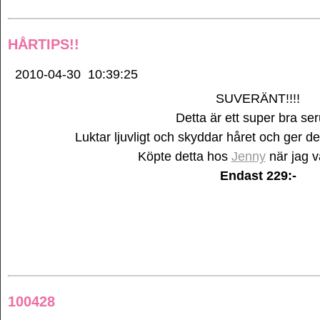
HÅRTIPS!!
2010-04-30
10:39:25
SUVERÄNT!!!!
Detta är ett super bra se
Luktar ljuvligt och skyddar håret och ger de
Köpte detta hos
Jenny
när jag va
Endast 229:-
100428