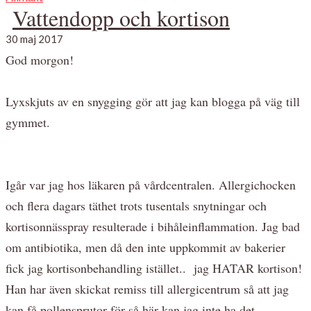
Vattendopp och kortison
30 maj 2017
God morgon!
Lyxskjuts av en snygging gör att jag kan blogga på väg till
gymmet.
Igår var jag hos läkaren på vårdcentralen. Allergichocken
och flera dagars täthet trots tusentals snytningar och
kortisonnässpray resulterade i bihåleinflammation. Jag bad
om antibiotika, men då den inte uppkommit av bakerier
fick jag kortisonbehandling istället.. jag HATAR kortison!
Han har även skickat remiss till allergicentrum så att jag
kan få pollensprutor för så här kan jag inte ha det.