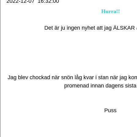
2022-12-07
16:32:00
Hurra!!
Det är ju ingen nyhet att jag ÄLSKAR a
Jag blev chockad när snön låg kvar i stan när jag kom u
promenad innan dagens sista k
Puss