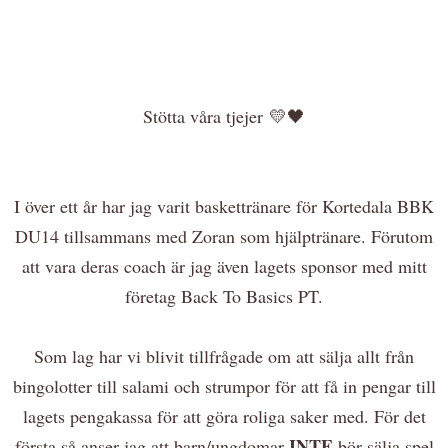
Stötta våra tjejer 💛🖤
I över ett år har jag varit baskettränare för Kortedala BBK
DU14 tillsammans med Zoran som hjälptränare. Förutom
att vara deras coach är jag även lagets sponsor med mitt
företag Back To Basics PT.
Som lag har vi blivit tillfrågade om att sälja allt från
bingolotter till salami och strumpor för att få in pengar till
lagets pengakassa för att göra roliga saker med. För det
INTE
första så anser jag att barn/ungdomar
bör sälja spel