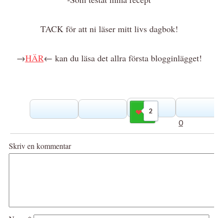
TACK för att ni läser mitt livs dagbok!
→
HÄR
← kan du läsa det allra första blogginlägget!
2
Gilla
0
Skriv en kommentar