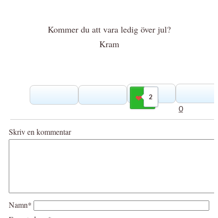
Kommer du att vara ledig över jul?
Kram
2
Gilla
0
Skriv en kommentar
Namn*