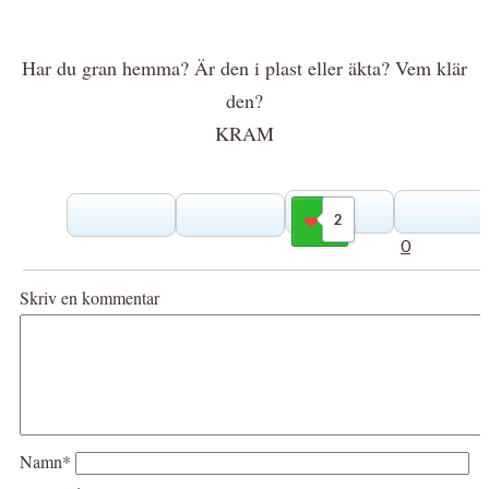
Har du gran hemma? Är den i plast eller äkta? Vem klär
den?
KRAM
2
Gilla
0
Skriv en kommentar
Namn*