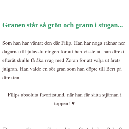
Granen står så grön och grann i stugan...
Som han har väntat den där Filip. Han har noga räknar ner
dagarna till julavslutningen för att han visste att han direkt
efteråt skulle få åka iväg med Zoran för att välja ut årets
julgran. Han valde en söt gran som han döpte till Bert på
direkten.
Filips absoluta favoritstund, när han får sätta stjärnan i
toppen! ♥
Den som väljer gran får även hänga första kulan. Och efter