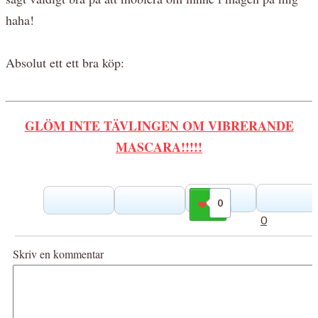
haha!
Absolut ett ett bra köp:
GLÖM INTE TÄVLINGEN OM VIBRERANDE
MASCARA!!!!!
0
Gilla
0
Skriv en kommentar