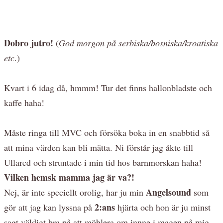
Dobro jutro!
(
God morgon på serbiska/bosniska/kroatiska
etc
.)
Kvart i 6 idag då, hmmm! Tur det finns hallonbladste och
kaffe haha!
Måste ringa till MVC och försöka boka in en snabbtid så
att mina värden kan bli mätta. Ni förstår jag åkte till
Ullared och struntade i min tid hos barnmorskan haha!
Vilken hemsk mamma jag är va?!
Angelsound
Nej, är inte speciellt orolig, har ju min
som
2:ans
gör att jag kan lyssna på
hjärta och hon är ju minst
sagt väldigt bra på att möblera om innne i magen på mig